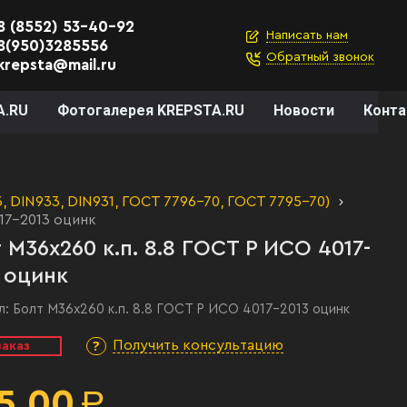
8 (8552) 53-40-92
Написать нам
8(950)3285556
Обратный звонок
krepsta@mail.ru
A.RU
Фотогалерея KREPSTA.RU
Новости
Конт
 DIN933, DIN931, ГОСТ 7796-70, ГОСТ 7795-70)
17-2013 оцинк
 М36х260 к.п. 8.8 ГОСТ Р ИСО 4017-
 оцинк
л:
Болт М36х260 к.п. 8.8 ГОСТ Р ИСО 4017-2013 оцинк
Получить консультацию
заказ
5,00
Р