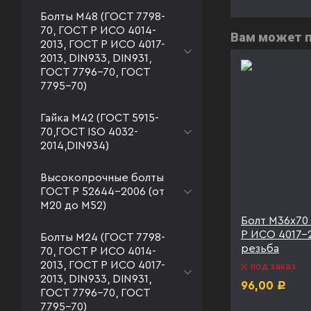
Болты М48 (ГОСТ 7798-
70, ГОСТ Р ИСО 4014-
Вам может 
2013, ГОСТ Р ИСО 4017-
2013, DIN933, DIN931,
ГОСТ 7796-70, ГОСТ
7795-70)
Гайка М42 (ГОСТ 5915-
70,ГОСТ ISO 4032-
2014,DIN934)
Высокопрочные болты
ГОСТ Р 52644-2006 (от
М20 до М52)
5.8 ГОСТ
Болт М36х70 к.п. 8.8 ГОСТ
Болт М36х70 
олная
Р ИСО 4017-2013
Р ИСО 4017-2
Болты М24 (ГОСТ 7798-
40
резьба
70, ГОСТ Р ИСО 4014-
под заказ
2013, ГОСТ Р ИСО 4017-
под заказ
125,00
Р
2013, DIN933, DIN931,
96,00
Р
ГОСТ 7796-70, ГОСТ
7795-70)