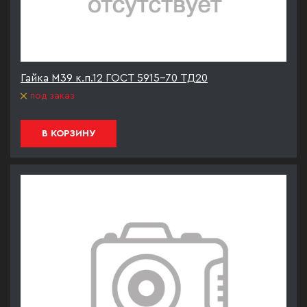
Гайка М39 к.п.12 ГОСТ 5915-70 ТД20
под заказ
В КОРЗИНУ