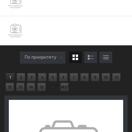
76
Болты DIN960-DIN961 от М20 до М52
По приоритету
1
2
3
4
5
6
7
8
9
10
11
12
13
14
15
из
1827