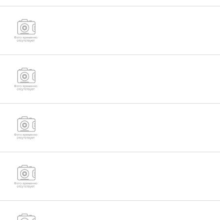
Гайка М33 (ГОСТ 5915-70,ГОСТ ISO 4032-
2014,DIN934)
Гайка М36 (ГОСТ 5915-70, ГОСТ ISO 4032-
2014,DIN934)
ГОСТ 9064-75 Гайки для фланцевых
соединений с температурой среды от 0 до
650 гр (М33,М36,М39,М42,М48,М52) тип А
Гайка низкая ГОСТ 5916-70 от М33 до М52