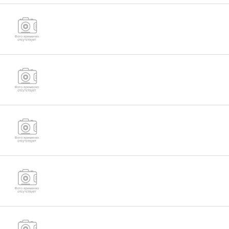
Шпильки ОСТ 26-2040-96
(М30,М36,М42,М48,М52)
Гайки для фланцевых соединений ОСТ 26-
2038-96 (М36,М42,М48)
Шпильки для деталей с гладкими отверстиями
ГОСТ 22042-76
Гайка низкая ГОСТ ISO 4035-2014 от М33 до
М52
Шпильки с ввинчиваемым концом ГОСТ 22032-