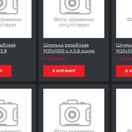
ьбовая
Шпилька резьбовая
Шпиль
5.8
М20х1000 к.п.5.8 оцинк
М20х10
под заказ
под з
У
В КОРЗИНУ
В 