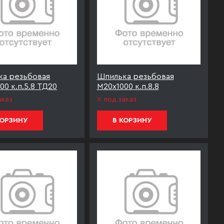
ка резьбовая
Шпилька резьбовая
00 к.п.5.8 ТД20
М20х1000 к.п.8.8
аказ
под заказ
КОРЗИНУ
В КОРЗИНУ