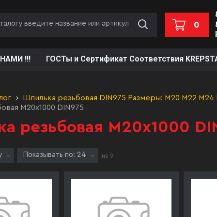
0
НАМИ !!!
ГОСТы и Сертификат Соответствия KREPST
лог
Шпилька резьбовая DIN975 Размеры: М20 М22 М24
овая М20х1000 DIN975
а резьбовая М20х1000 DI
у
Показывать по: 24
из
9