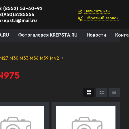
8 (8552) 53-40-92
Написать нам
8(950)3285556
Обратный звонок
krepsta@mail.ru
A.RU
Фотогалерея KREPSTA.RU
Новости
Конт
 М27 М30 М33 М36 М39 М42
N975