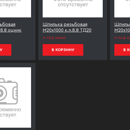
ьбовая
Шпилька резьбовая
Шпиль
.8.8 оцинк
М20х1000 к.п.8.8 ТД20
М20х100
под заказ
под з
У
В КОРЗИНУ
В 