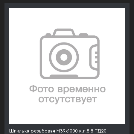
Шпилька резьбовая М39х1000 к.п.8.8 ТД20