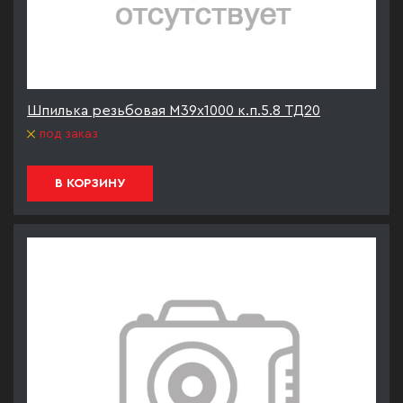
Шпилька резьбовая М39х1000 к.п.5.8 ТД20
под заказ
В КОРЗИНУ