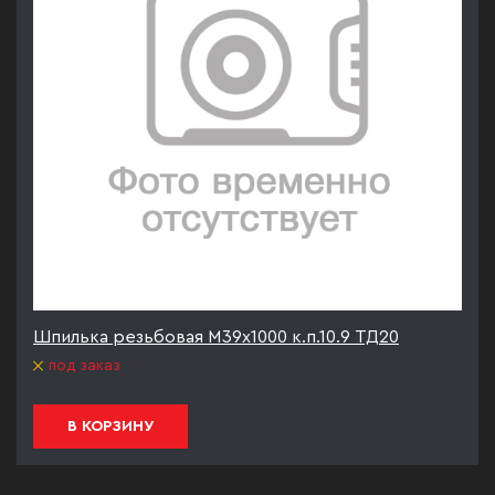
Шпилька резьбовая М39х1000 к.п.10.9 ТД20
под заказ
В КОРЗИНУ