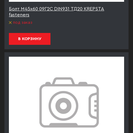
Болт М45х60 09Г2С DIN931 ТД20 KREPSTA
fasteners
под заказ
В КОРЗИНУ