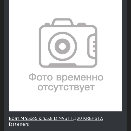
Болт М45х65 к.п.5.8 DIN931 ТД20 KREPSTA
fasteners