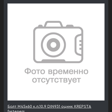
Болт М45х60 к.п.10.9 DIN931 оцинк KREPSTA
fasteners