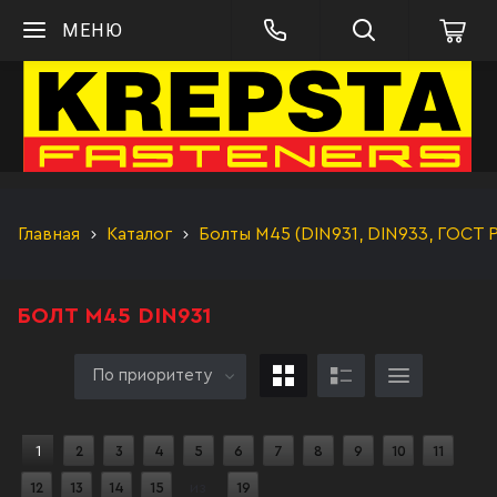
МЕНЮ
Главная
Каталог
Болты М45 (DIN931, DIN933, ГОСТ 
БОЛТ М45 DIN931
По приоритету
1
2
3
4
5
6
7
8
9
10
11
12
13
14
15
из
19