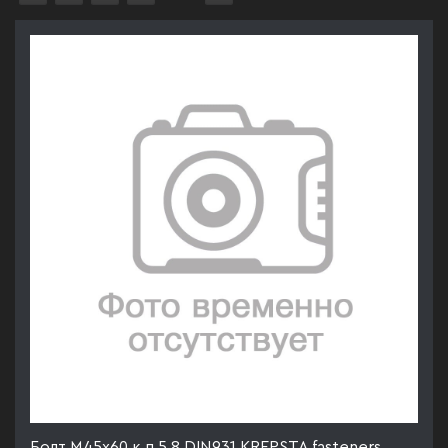
Болт М45х60 к.п.5.8 DIN931 KREPSTA fasteners