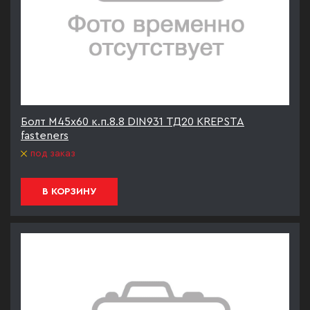
Болт М45х60 к.п.8.8 DIN931 ТД20 KREPSTA
fasteners
под заказ
В КОРЗИНУ