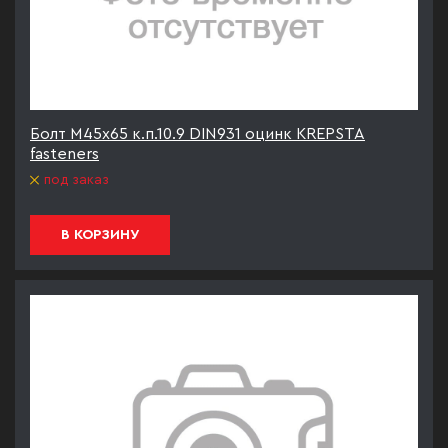
Болт М45х65 к.п.10.9 DIN931 оцинк KREPSTA
fasteners
под заказ
В КОРЗИНУ