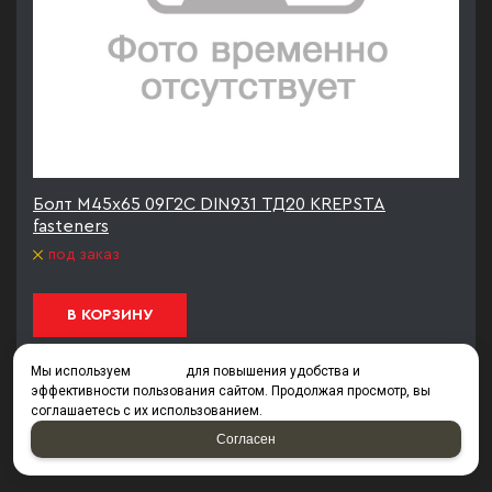
Болт М45х65 09Г2С DIN931 ТД20 KREPSTA
fasteners
под заказ
В КОРЗИНУ
Мы используем
cookies
для повышения удобства и
эффективности пользования сайтом. Продолжая просмотр, вы
1
2
3
4
5
6
7
8
9
10
11
соглашаетесь с их использованием.
12
13
14
15
из
19
Согласен