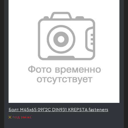
Болт М45х65 09Г2С DIN931 KREPSTA fasteners
под заказ