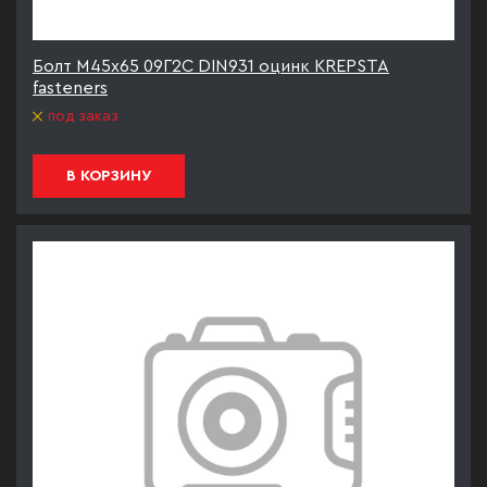
Болт М45х65 09Г2С DIN931 оцинк KREPSTA
fasteners
под заказ
В КОРЗИНУ