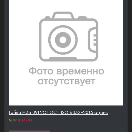
Гайка М33 09Г2С ГОСТ ISO 4032-2014 оцинк
под заказ