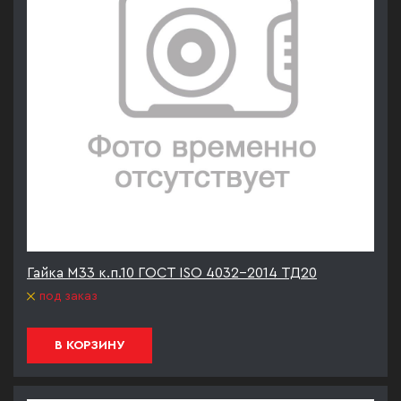
Гайка М33 к.п.10 ГОСТ ISO 4032-2014 ТД20
под заказ
В КОРЗИНУ