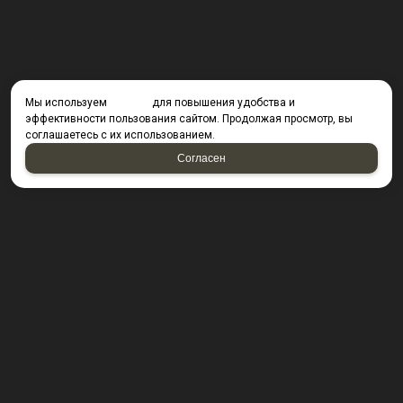
Мы используем
cookies
для повышения удобства и
эффективности пользования сайтом. Продолжая просмотр, вы
соглашаетесь с их использованием.
Согласен
КОНТАКТЫ
423800, г. Набережные Челны, Производственный
проезд д. 49, офис Д203 (Компания резидент ОАО "КИП
Мастер")
Посмотреть на карте