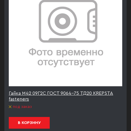
Гайка М42 09Г2С ГОСТ 9064-75 ТД20 KREPSTA
fasteners
под заказ
В КОРЗИНУ