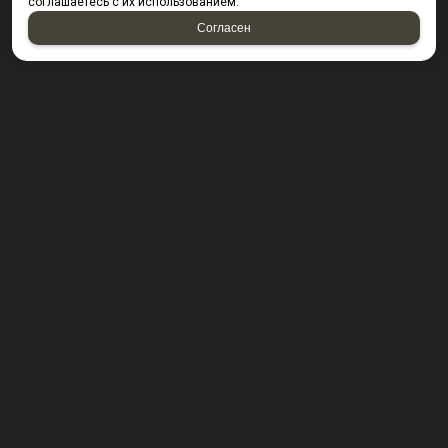
соглашаетесь с их использованием.
Согласен
КОНТАКТЫ
423800, г. Набережные Челны, Производственный
проезд д. 49, офис Д203 (Компания резидент ОАО "КИП
Мастер")
Посмотреть на карте
8 (8552) 53-40-92 ; 8 (950) 328-55-56;
E-mail:
krepsta@mail.ru
2026 © “KREPSTA fasteners”