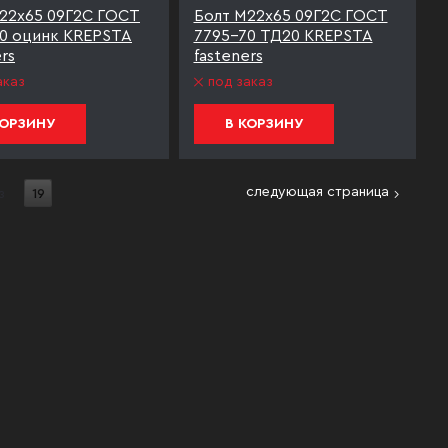
22х65 09Г2С ГОСТ
Болт М22х65 09Г2С ГОСТ
0 оцинк KREPSTA
7795-70 ТД20 KREPSTA
rs
fasteners
аказ
под заказ
КОРЗИНУ
В КОРЗИНУ
следующая страница
з
19