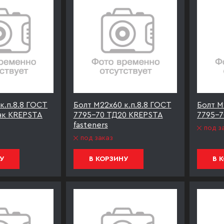
к.п.8.8 ГОСТ
Болт М22х60 к.п.8.8 ГОСТ
Болт М
нк KREPSTA
7795-70 ТД20 KREPSTA
7795-7
fasteners
под з
под заказ
У
В КОРЗИНУ
В 