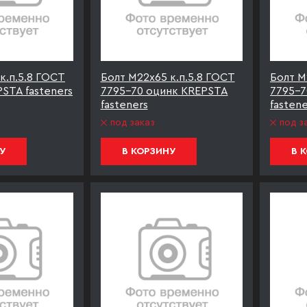
к.п.5.8 ГОСТ
Болт М22х65 к.п.5.8 ГОСТ
Болт М
STA fasteners
7795-70 оцинк KREPSTA
7795-7
fasteners
fastene
под заказ
под з
У
В КОРЗИНУ
В 