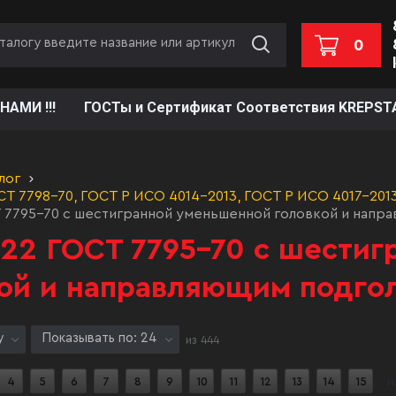
0
НАМИ !!!
ГОСТы и Сертификат Соответствия KREPST
лог
Т 7798-70, ГОСТ Р ИСО 4014-2013, ГОСТ Р ИСО 4017-2013,
 7795-70 с шестигранной уменьшенной головкой и напр
22 ГОСТ 7795-70 с шести
ой и направляющим подго
у
Показывать по: 24
из
444
4
5
6
7
8
9
10
11
12
13
14
15
и