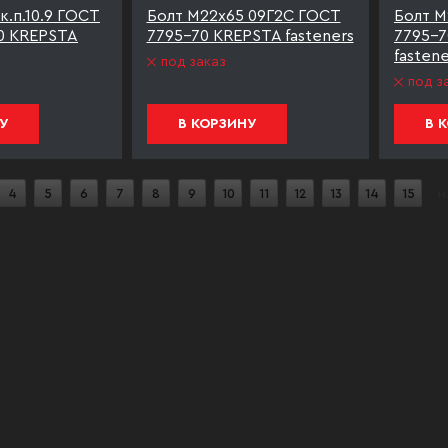
к.п.10.9 ГОСТ
Болт М22х65 09Г2С ГОСТ
Болт М
0 KREPSTA
7795-70 KREPSTA fasteners
7795-7
fastene
под заказ
под з
У
В КОРЗИНУ
В 
4
5
6
7
8
9
10
11
12
13
14
15
и