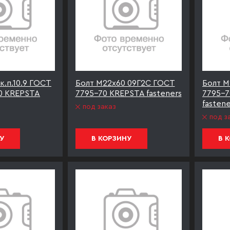
к.п.10.9 ГОСТ
Болт М22х60 09Г2С ГОСТ
Болт М
0 KREPSTA
7795-70 KREPSTA fasteners
7795-7
fastene
под заказ
под з
У
В КОРЗИНУ
В 