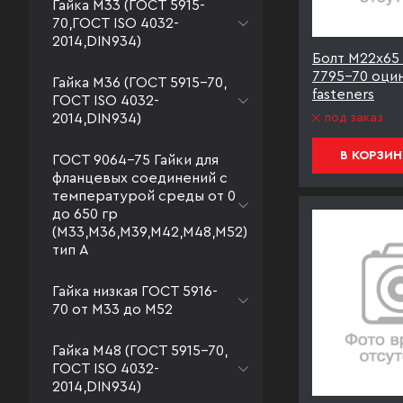
Гайка М33 (ГОСТ 5915-
70,ГОСТ ISO 4032-
2014,DIN934)
Болт М22х65 
7795-70 оци
Гайка М36 (ГОСТ 5915-70,
fasteners
ГОСТ ISO 4032-
под заказ
2014,DIN934)
В КОРЗИН
ГОСТ 9064-75 Гайки для
фланцевых соединений с
температурой среды от 0
до 650 гр
(М33,М36,М39,М42,М48,М52)
тип А
Гайка низкая ГОСТ 5916-
70 от М33 до М52
Гайка М48 (ГОСТ 5915-70,
ГОСТ ISO 4032-
2014,DIN934)