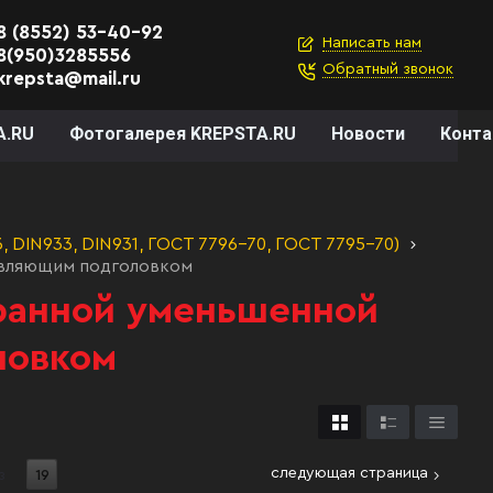
8 (8552) 53-40-92
Написать нам
8(950)3285556
Обратный звонок
krepsta@mail.ru
A.RU
Фотогалерея KREPSTA.RU
Новости
Конт
 DIN933, DIN931, ГОСТ 7796-70, ГОСТ 7795-70)
авляющим подголовком
гранной уменьшенной
ловком
следующая страница
з
19