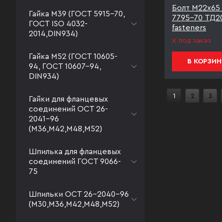
Болт М22х65 
Гайка М39 (ГОСТ 5915-70,
7795-70 ТД2
ГОСТ ISO 4032-
fasteners
2014,DIN934)
под заказ
Гайка М52 (ГОСТ 10605-
В КОРЗИН
94, ГОСТ 10607-94,
DIN934)
1
2
3
Гайки для фланцевых
соединений ОСТ 26-
2041-96
(М36,М42,М48,М52)
Шпилька для фланцевых
соединений ГОСТ 9066-
75
Шпильки ОСТ 26-2040-96
(М30,М36,М42,М48,М52)