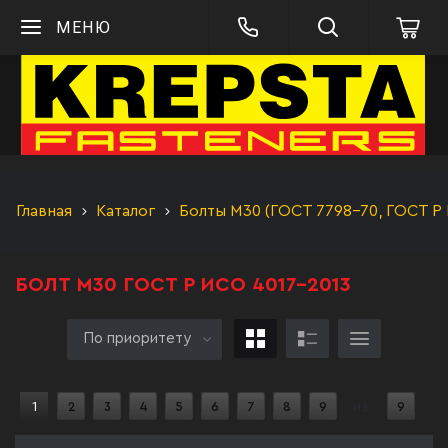
МЕНЮ
Главная
Каталог
Болты М30 (ГОСТ 7798-70, ГОСТ Р 
БОЛТ М30 ГОСТ Р ИСО 4017-2013
По приоритету
1
2
3
4
5
6
7
8
9
из
9