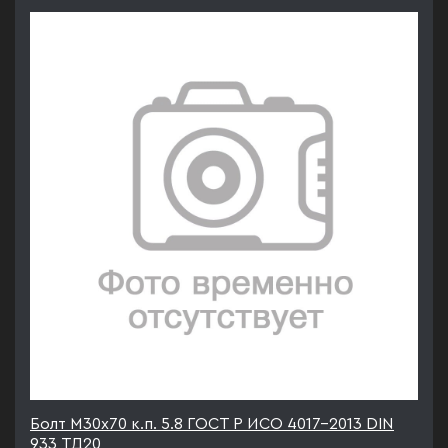
Болт М30х70 к.п. 5.8 ГОСТ Р ИСО 4017-2013 DIN
933 ТД20