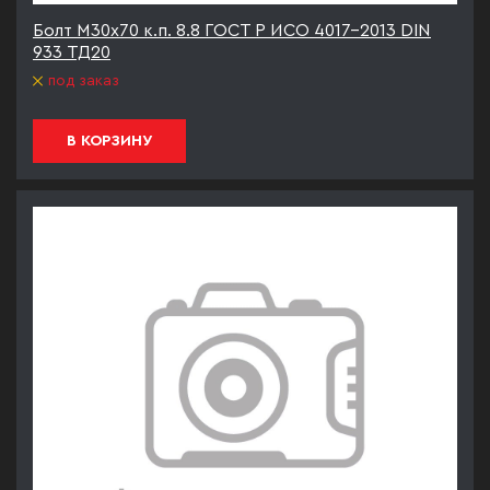
Болт М30х70 к.п. 8.8 ГОСТ Р ИСО 4017-2013 DIN
933 ТД20
под заказ
В КОРЗИНУ