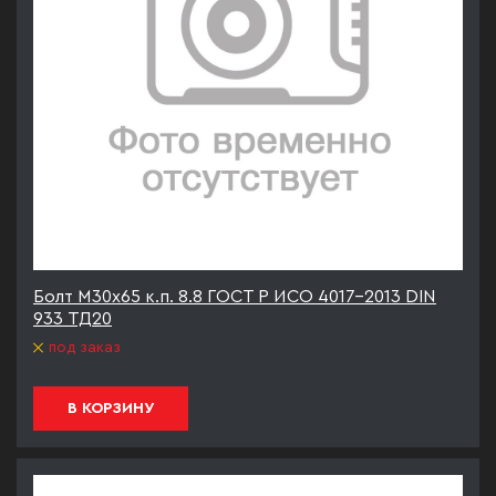
Болт М30х65 к.п. 8.8 ГОСТ Р ИСО 4017-2013 DIN
933 ТД20
под заказ
В КОРЗИНУ