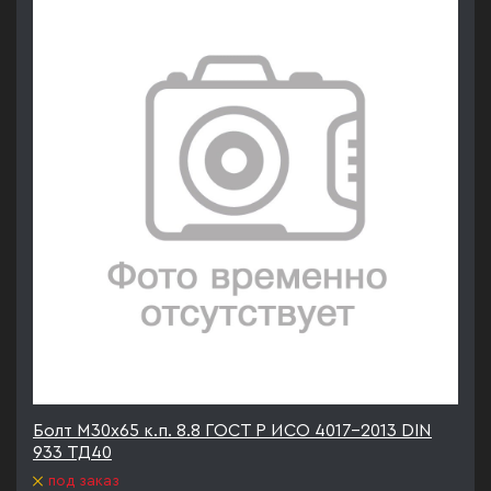
Болт М30х65 к.п. 8.8 ГОСТ Р ИСО 4017-2013 DIN
933 ТД40
под заказ