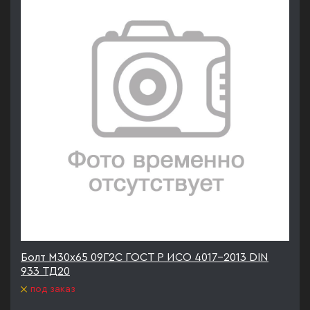
Болт М30х65 09Г2С ГОСТ Р ИСО 4017-2013 DIN
933 ТД20
под заказ