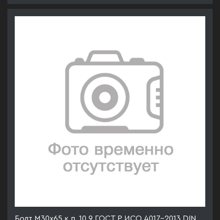
Болт М30х65 к.п. 10.9 ГОСТ Р ИСО 4017-2013 DIN